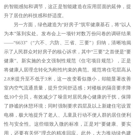
的智能感知和调节，这正是智能建造在应用层面的延伸，提
升了居住的科技感和舒适度。
另一方面，绿色建造为“好房子”筑牢健康基石，将“以人
为本”落到实处。发布会上一项针对数万份问卷的调研结果
——“6633”（“六不、六防、三省、三要”）归纳，清晰地揭
示了人民群众对好房子的核心诉求，其中“三要”之首便是“要
健康”。新实施的全文强制性规范《住宅项目规范》，正是
将健康人居理念转化为刚性约束的典范。规范将住宅层高从
2.8米提升至不低于3米，这一改变看似微小，却能显著改善
室内空气流通质量，提升空间舒适感；对楼板的隔音要求降
低10个分贝，有效减少了噪音对居民身心健康的干扰，保障
了静谧的休憩环境；同时强制要求四层及以上新建住宅设置
电梯，极大地提升了老人、儿童及行动不便人群的居住便利
性与安全性。这些细致入微的标准，正是对“要健康、要实
用，还要有关怀”理念的精准回应。此外，大力推动绿色建