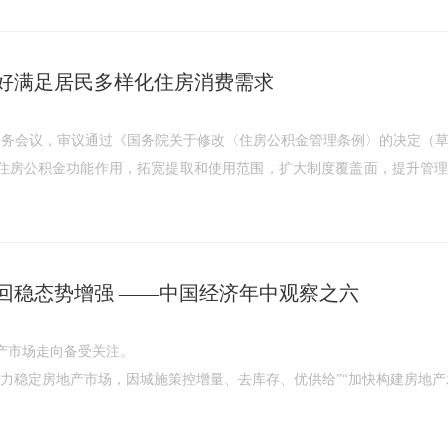
好满足居民多样化住房消费需求
院常务会议，审议通过《国务院关于修改〈住房公积金管理条例〉的决定（
住房公积金功能作用，拓宽提取和使用范围，扩大制度覆盖面，提升管
回稳态势增强 ——中国经济年中观察之六
地产市场走向备受关注。
着力稳定房地产市场，因城施策控增量、去库存、优供给”“加快构建房地产