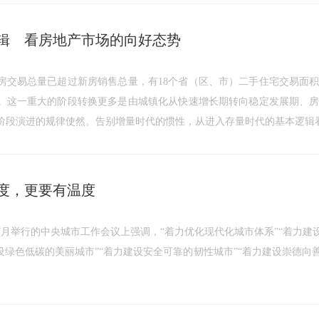
辑 看房地产市场的向好态势
房交易总量已超过新房销售总量，有18个省（区、市）二手住宅交易面
。这一重大的阶段转换更多是由城镇化从快速增长期转向稳定发展期、
阶段演进的规律使然。告别增量时代的惯性，从进入存量时代的基本逻辑
度，更要有温度
年7月举行的中央城市工作会议上强调，“着力优化现代化城市体系”“着力建
设绿色低碳的美丽城市”“着力建设安全可靠的韧性城市”“着力建设崇德向