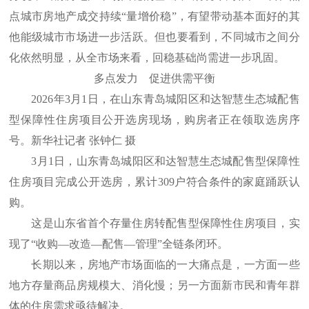
点城市房地产成交持续“量增价稳”，有望带动基本面好的其
他能级城市市场进一步活跃。但也要看到，不同城市之间分
化依然明显，从全市场来看，回稳基础尚需进一步巩固。
多点发力 促进供需平衡
2026年3月1日，在山东青岛城阳区和达智慧生态城配售
型保障性住房项目公开选房现场，购房者正在领取选房序
号。新华社记者 张钟仁 摄
3月1日，山东青岛城阳区和达智慧生态城配售型保障性
住房项目完成公开选房，累计309户符合条件的家庭踊跃认
购。
这是山东省首个存量住房转配售型保障性住房项目，实
现了“收购—改造—配售—管理”全链条闭环。
长期以来，房地产市场面临的一大痛点是，一方面一些
地方存量商品房规模大、消化慢；另一方面新市民和青年群
体的住房需求亟待解决。