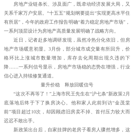
房地产业链条长、涉及面广，既牵动经济发展大局，又
关系千家万户安居。“十五五”规划纲要提出“实现更高水平住
有所居”，今年的政府工作报告明确“着力稳定房地产市场”，
一系列顶层设计为房地产高质量发展明确了战略方向。
近日，记者赴多地调研发现，虽然冷热分化依旧，但房
地产市场暖意初显。3月份，部分城市成交量有所回升，价
格环比上涨城市数量增加，库存去化周期出现久违的下
降……一系列信号显示，房地产市场稳的态势在增强，行业
信心进入持续修复通道。
量升价稳 释放回暖信号
“这次不再等了！”上海市民王先生在“沪七条”新政策2月
底落地后终于下了换房决心。他和家人此前到访“金茂棠
前”项目超过10次，却因顾虑旧房卖不掉、首付压力较大而
迟迟不敢出手。
新政策出台后，自家挂牌的老房子看房人骤然增多，这