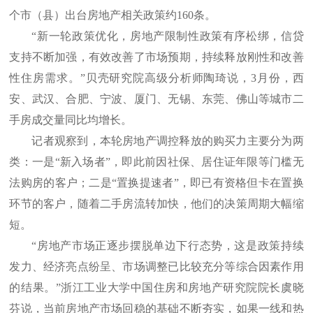
个市（县）出台房地产相关政策约160条。
“新一轮政策优化，房地产限制性政策有序松绑，信贷
支持不断加强，有效改善了市场预期，持续释放刚性和改善
性住房需求。”贝壳研究院高级分析师陶琦说，3月份，西
安、武汉、合肥、宁波、厦门、无锡、东莞、佛山等城市二
手房成交量同比均增长。
记者观察到，本轮房地产调控释放的购买力主要分为两
类：一是“新入场者”，即此前因社保、居住证年限等门槛无
法购房的客户；二是“置换提速者”，即已有资格但卡在置换
环节的客户，随着二手房流转加快，他们的决策周期大幅缩
短。
“房地产市场正逐步摆脱单边下行态势，这是政策持续
发力、经济亮点纷呈、市场调整已比较充分等综合因素作用
的结果。”浙江工业大学中国住房和房地产研究院院长虞晓
芬说，当前房地产市场回稳的基础不断夯实，如果一线和热