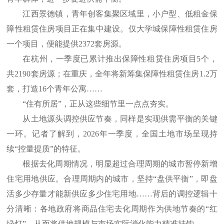
江西景德镇，青年创客集聚区域里，小户型、低租金保
障性租赁住房项目正在集中建设。仅大学城保障性租赁住房
一个项目，便能提供2372套房源。
在杭州，一季度已累计推出保障性租赁住房项目5个，
共2190套房源；在重庆，全年将新筹集保障性租赁住房1.2万
套，打造16个青年公寓……
“住有所居”，正从这些细节里一点点夯实。
从土地源头调控供应节奏，同样是实现供需平衡的关键
一环。记者了解到，2026年一季度，全国土地市场呈现持
续“控量提质”的特征。
根据去化周期情况，明显超过合理周期的城市暂停新增
住宅用地供应。合理周期内的城市，坚持“盘供平衡”，即盘
活多少存量才能新供应多少住宅用地……背后的调控逻辑十
分清晰：各地政府将商品住宅去化周期作为供地节奏的“红
绿灯”，从而将供地规模与市场实际消化能力精准挂钩。