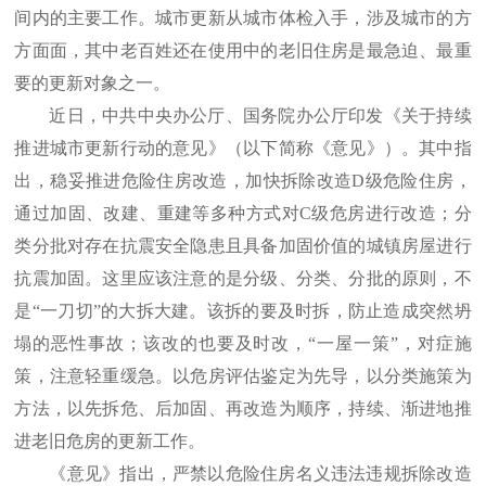
间内的主要工作。城市更新从城市体检入手，涉及城市的方
方面面，其中老百姓还在使用中的老旧住房是最急迫、最重
要的更新对象之一。
近日，中共中央办公厅、国务院办公厅印发《关于持续
推进城市更新行动的意见》（以下简称《意见》）。其中指
出，稳妥推进危险住房改造，加快拆除改造D级危险住房，
通过加固、改建、重建等多种方式对C级危房进行改造；分
类分批对存在抗震安全隐患且具备加固价值的城镇房屋进行
抗震加固。这里应该注意的是分级、分类、分批的原则，不
是“一刀切”的大拆大建。该拆的要及时拆，防止造成突然坍
塌的恶性事故；该改的也要及时改，“一屋一策”，对症施
策，注意轻重缓急。以危房评估鉴定为先导，以分类施策为
方法，以先拆危、后加固、再改造为顺序，持续、渐进地推
进老旧危房的更新工作。
《意见》指出，严禁以危险住房名义违法违规拆除改造